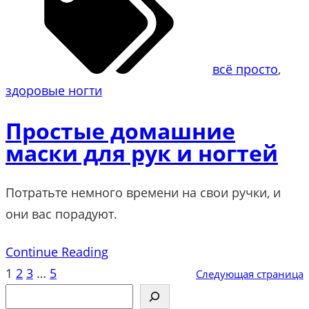
всё просто
, 
здоровые ногти
Простые домашние
маски для рук и ногтей
Потратьте немного времени на свои ручки, и
они вас порадуют.
Continue Reading
1
2
3
…
5
Следующая страница
S