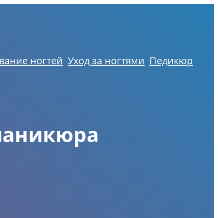
вание ногтей
Уход за ногтями
Педикюр
маникюра