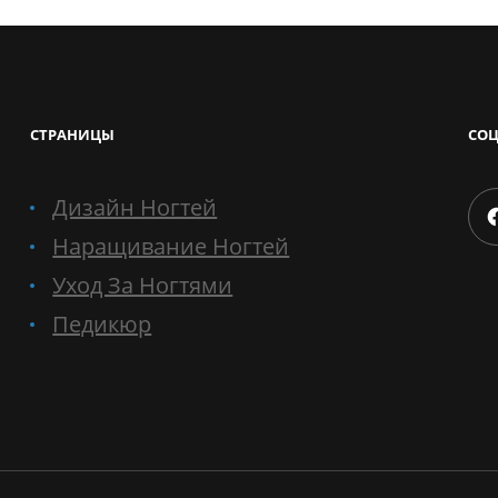
СТРАНИЦЫ
СОЦ
Дизайн Ногтей
Faceboo
Наращивание Ногтей
Уход За Ногтями
Педикюр