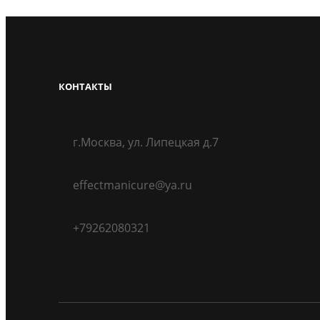
КОНТАКТЫ
г.Москва, ул. Липецкая д.7
effectmanicure@ya.ru
+79262080321