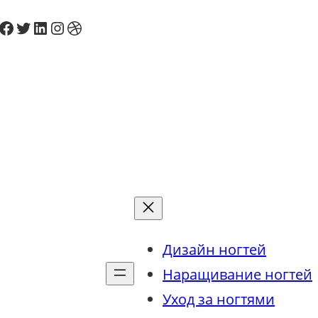
cebook
Twitter
LinkedIn
Instagram
Dribbble
Дизайн ногтей
Наращивание ногтей
Уход за ногтями