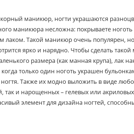
икорный маникюр, ногти украшаются разноц
ого маникюра несложна: покрываете ноготь 
 лаком. Такой маникюр очень популярен, но н
трится ярко и нарядно. Чтобы сделать тако
аленького размера (как манная крупа), лак н
 когда только один ноготь украшен бульонка
ногтя. Также их модно выложить в виде любо
й, так и нарощенных – гелевых или акриловы
красивый элемент для дизайна ногтей, спосо