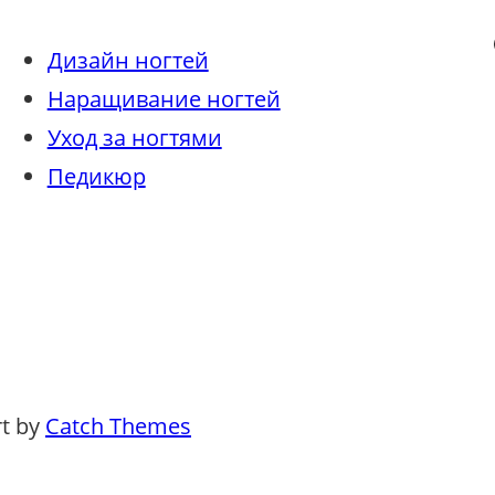
Fa
Дизайн ногтей
Наращивание ногтей
Уход за ногтями
Педикюр
rt by
Catch Themes