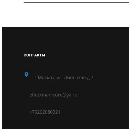
КОНТАКТЫ
г.Москва, ул. Липецкая д.7
effectmanicure@ya.ru
+79262080321