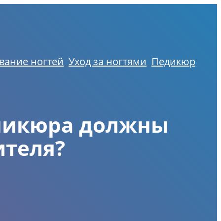
вание ногтей
Уход за ногтями
Педикюр
аникюра должны
ителя?