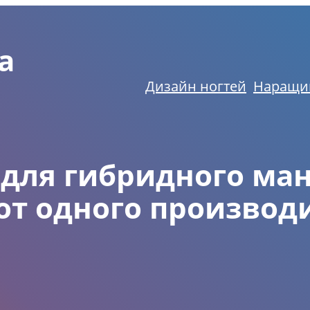
а
Дизайн ногтей
Наращи
 для гибридного м
от одного производ