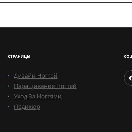
СТРАНИЦЫ
СОЦ
Дизайн Ногтей
Faceboo
Наращивание Ногтей
Уход За Ногтями
Педикюр