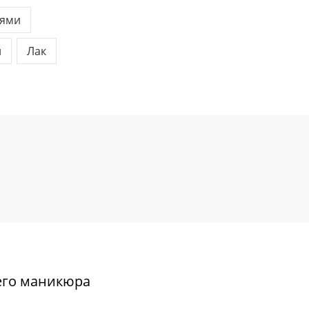
тями
и
Лак
его маникюра