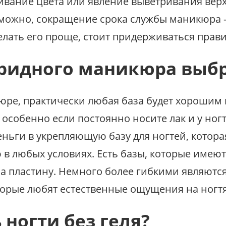
вание цвета или явление выветривания верхне
озможно, сокращение срока службы маникюра —
елать его проще, стоит придерживаться прави
бридного маникюра выб
юре, практически любая база будет хорошим
 особенно если постоянно носите лак и у ног
еньги в укрепляющую базу для ногтей, котор
 в любых условиях. Есть базы, которые имею
на пластину. Немного более гибкими являютс
торые любят естественные ощущения на ногтя
ногти без геля?