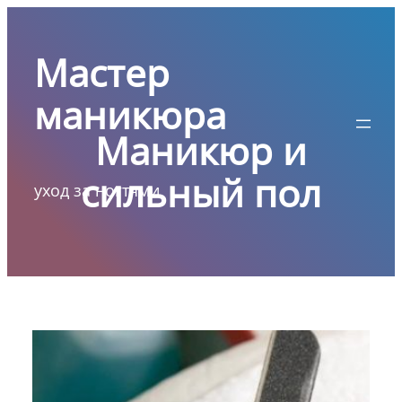
Перейти
к
Мастер
содержимому
маникюра
Маникюр и
сильный пол
уход за ногтями