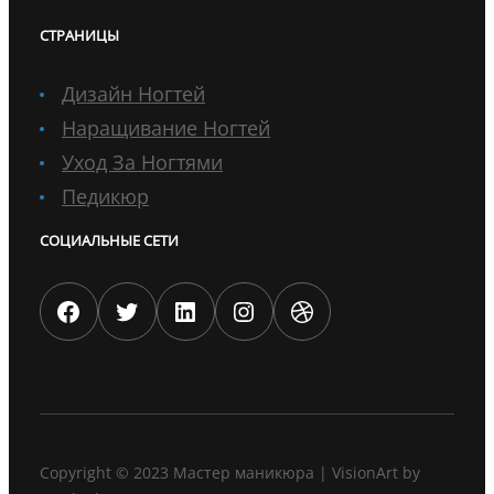
СТРАНИЦЫ
Дизайн Ногтей
Наращивание Ногтей
Уход За Ногтями
Педикюр
СОЦИАЛЬНЫЕ СЕТИ
Facebook
Twitter
LinkedIn
Instagram
Dribbble
Copyright © 2023
Мастер маникюра
|
VisionArt by