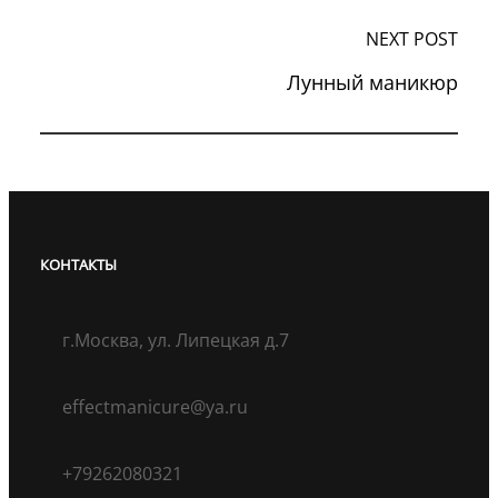
NEXT POST
Лунный маникюр
КОНТАКТЫ
г.Москва, ул. Липецкая д.7
effectmanicure@ya.ru
+79262080321