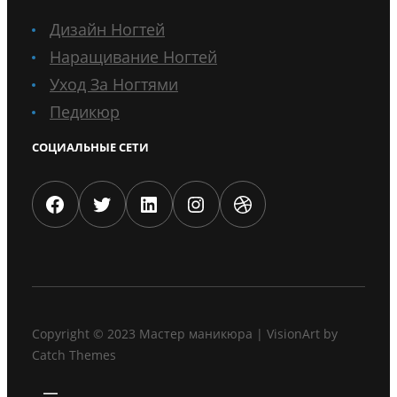
Дизайн Ногтей
Наращивание Ногтей
Уход За Ногтями
Педикюр
СОЦИАЛЬНЫЕ СЕТИ
Facebook
Twitter
LinkedIn
Instagram
Dribbble
Copyright © 2023
Мастер маникюра
|
VisionArt by
Catch Themes