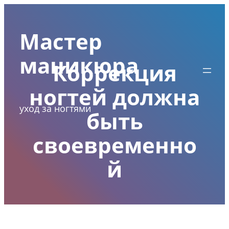
Перейти
к
Мастер
содержимому
маникюра
Коррекция
ногтей должна
уход за ногтями
быть
своевременно
й