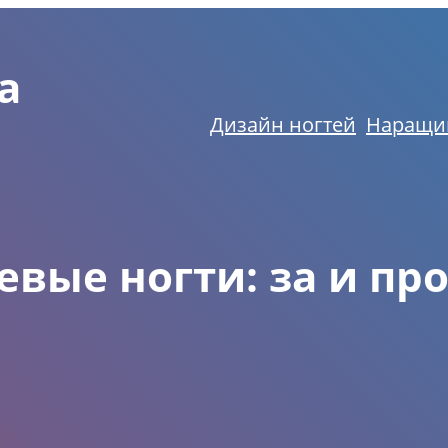
а
Дизайн ногтей
Наращи
евые ногти: за и пр