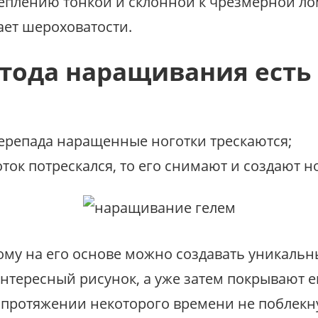
реплению тонкой и склонной к чрезмерной ло
ает шероховатости.
етода наращивания есть
перепада наращенные ноготки трескаются;
оток потрескался, то его снимают и создают н
ому на его основе можно создавать уникаль
нтересный рисунок, а уже затем покрывают ег
протяжении некоторого времени не поблекну