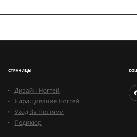
СТРАНИЦЫ
СОЦ
Дизайн Ногтей
Faceboo
Наращивание Ногтей
Уход За Ногтями
Педикюр