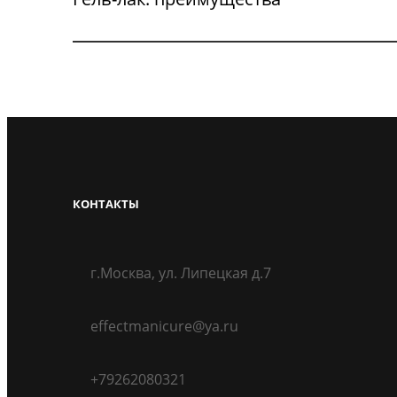
КОНТАКТЫ
г.Москва, ул. Липецкая д.7
effectmanicure@ya.ru
+79262080321