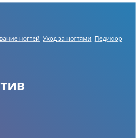
вание ногтей
Уход за ногтями
Педикюр
отив